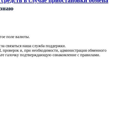
 средств в случае приостановки обмена
ознаю
гое поле валюты.
гла связаться наша служба поддержки.
L проверок и, при необходимости, администрация обменного
вьте галочку подтверждающую ознакомление с правилами.