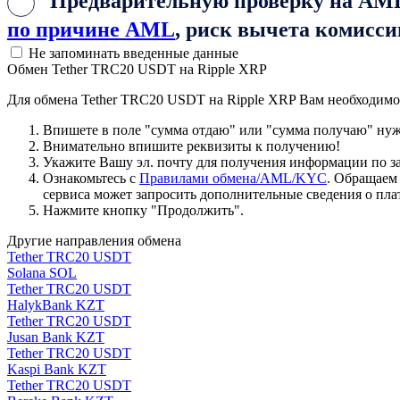
Предварительную проверку на AML 
по причине AML
, риск вычета комисси
Не запоминать введенные данные
Обмен Tether TRC20 USDT на Ripple XRP
Для обмена Tether TRC20 USDT на Ripple XRP Вам необходимо
Впишете в поле "сумма отдаю" или "сумма получаю" нужн
Внимательно впишите реквизиты к получению!
Укажите Вашу эл. почту для получения информации по зая
Ознакомьтесь с
Правилами обмена/AML/KYC
. Обращаем
сервиса может запросить дополнительные сведения о пла
Нажмите кнопку "Продолжить".
Другие направления обмена
Tether TRC20 USDT
Solana SOL
Tether TRC20 USDT
HalykBank KZT
Tether TRC20 USDT
Jusan Bank KZT
Tether TRC20 USDT
Kaspi Bank KZT
Tether TRC20 USDT