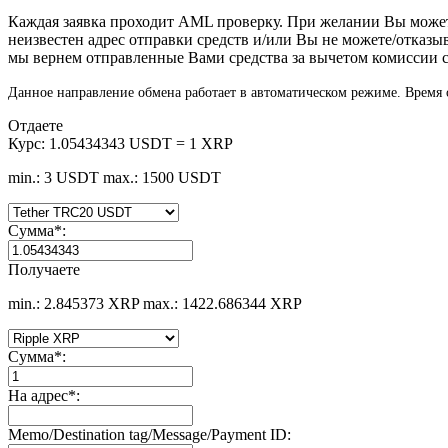
Каждая заявка проходит AML проверку. При желании Вы мож
неизвестен адрес отправки средств и/или Вы не можете/отказы
мы вернем отправленные Вами средства за вычетом комиссии с
Данное направление обмена работает в автоматическом режиме. Время о
Отдаете
Курс:
1.05434343 USDT = 1 XRP
min.: 3 USDT
max.: 1500 USDT
Сумма
*
:
Получаете
min.: 2.845373 XRP
max.: 1422.686344 XRP
Сумма
*
:
На адрес
*
:
Memo/Destination tag/Message/Payment ID: