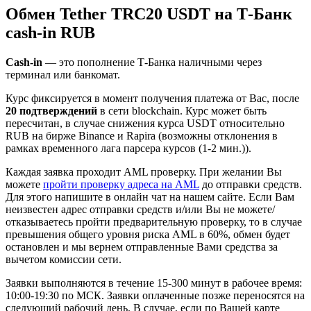
Обмен Tether TRC20 USDT на Т-Банк
cash-in RUB
Cash-in
— это пополнение Т-Банка наличными через
терминал или банкомат.
Курс фиксируется в момент получения платежа от Вас, после
20 подтверждений
в сети blockchain. Курс может быть
пересчитан, в случае снижения курса USDT относительно
RUB на бирже Binance и Rapira (возможны отклонения в
рамках временного лага парсера курсов (1-2 мин.)).
Каждая заявка проходит AML проверку. При желании Вы
можете
пройти проверку адреса на AML
до отправки средств.
Для этого напишите в онлайн чат на нашем сайте. Если Вам
неизвестен адрес отправки средств и/или Вы не можете/
отказываетесь пройти предварительную проверку, то в случае
превышения общего уровня риска AML в 60%, обмен будет
остановлен и мы вернем отправленные Вами средства за
вычетом комиссии сети.
Заявки выполняются в течение 15-300 минут в рабочее время:
10:00-19:30 по МСК. Заявки оплаченные позже переносятся на
следующий рабочий день. В случае, если по Вашей карте