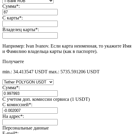
Сумма
*
:
С карты
*
:
Владелец карты
*
:
Например: Ivan Ivanov. Если карта неименная, то укажите Имя
и Фамилию владельца карты (как в паспорте).
Получаете
min.: 34.413547 USDT
max.: 5735.591206 USDT
Сумма
*
:
С учетом доп. комиссии сервиса (1 USDT)
С комиссией
*
:
На адрес
*
:
Персональные данные
E-mail
*
: