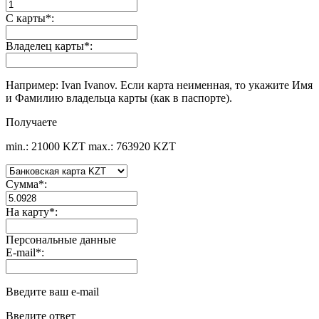
С карты
*
:
Владелец карты
*
:
Например: Ivan Ivanov. Если карта неименная, то укажите Имя
и Фамилию владельца карты (как в паспорте).
Получаете
min.: 21000 KZT
max.: 763920 KZT
Сумма
*
:
На карту
*
:
Персональные данные
E-mail
*
:
Введите ваш e-mail
Введите ответ