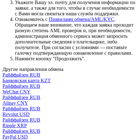
Укажите Вашу эл. почту для получения информации по
заявке, а также для того, чтобы в случае необходимости
с Вами могла связаться наша служба поддержки.
Ознакомьтесь с
Правилами обмена/AML/KYC
.
Обращаем ваше внимание, что каждая заявка проходит
разную степень AML проверок и, при необходимости,
администрация обменного сервиса может запросить
дополнительные сведения о плательщике, либо
получателе. При согласии с условиями — поставьте
галочку подтверждающую ознакомление с правилами.
Нажмите кнопку "Продолжить".
Другие направления обмена
Райффайзен RUB
Банковская карта KZT
Райффайзен RUB
WeChat CNY
Райффайзен RUB
Alipay CNY
Райффайзен RUB
Revolut USD
Райффайзен RUB
Ripple XRP
Райффайзен RUB
PayPal USD