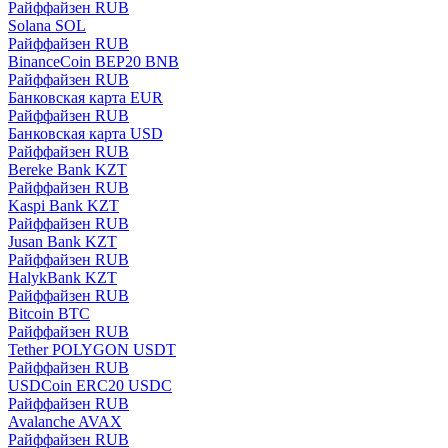
Райффайзен RUB
Solana SOL
Райффайзен RUB
BinanceCoin BEP20 BNB
Райффайзен RUB
Банковская карта EUR
Райффайзен RUB
Банковская карта USD
Райффайзен RUB
Bereke Bank KZT
Райффайзен RUB
Kaspi Bank KZT
Райффайзен RUB
Jusan Bank KZT
Райффайзен RUB
HalykBank KZT
Райффайзен RUB
Bitcoin BTC
Райффайзен RUB
Tether POLYGON USDT
Райффайзен RUB
USDCoin ERC20 USDC
Райффайзен RUB
Avalanche AVAX
Райффайзен RUB