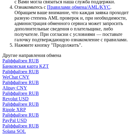
с Вами могла связаться наша служба поддержки.
Ознакомьтесь с
Правилами обмена/AML/KYC
.
Обращаем ваше внимание, что каждая заявка проходит
разную степень AML проверок и, при необходимости,
администрация обменного сервиса может запросить
дополнительные сведения о плательщике, либо
получателе. При согласии с условиями — поставьте
галочку подтверждающую ознакомление с правилами.
Нажмите кнопку "Продолжить".
Другие направления обмена
Райффайзен RUB
Банковская карта KZT
Райффайзен RUB
WeChat CNY
Райффайзен RUB
Alipay CNY
Райффайзен RUB
Revolut USD
Райффайзен RUB
Ripple XRP
Райффайзен RUB
PayPal USD
Райффайзен RUB
Solana SOL