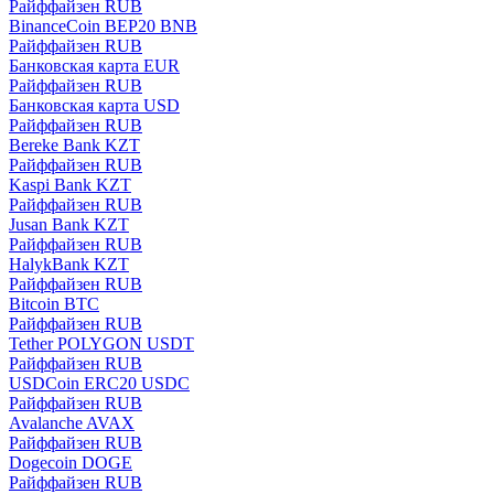
Райффайзен RUB
BinanceCoin BEP20 BNB
Райффайзен RUB
Банковская карта EUR
Райффайзен RUB
Банковская карта USD
Райффайзен RUB
Bereke Bank KZT
Райффайзен RUB
Kaspi Bank KZT
Райффайзен RUB
Jusan Bank KZT
Райффайзен RUB
HalykBank KZT
Райффайзен RUB
Bitcoin BTC
Райффайзен RUB
Tether POLYGON USDT
Райффайзен RUB
USDCoin ERC20 USDC
Райффайзен RUB
Avalanche AVAX
Райффайзен RUB
Dogecoin DOGE
Райффайзен RUB