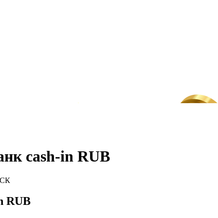
нк cash-in RUB
МСК
in RUB