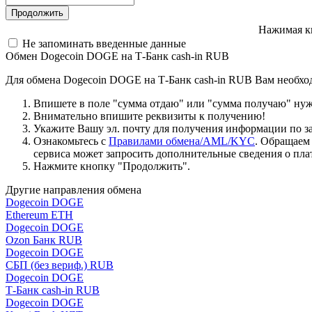
Нажимая к
Не запоминать введенные данные
Обмен Dogecoin DOGE на Т-Банк cash-in RUB
Для обмена Dogecoin DOGE на Т-Банк cash-in RUB Вам необхо
Впишете в поле "сумма отдаю" или "сумма получаю" нужн
Внимательно впишите реквизиты к получению!
Укажите Вашу эл. почту для получения информации по зая
Ознакомьтесь с
Правилами обмена/AML/KYC
. Обращаем
сервиса может запросить дополнительные сведения о пла
Нажмите кнопку "Продолжить".
Другие направления обмена
Dogecoin DOGE
Ethereum ETH
Dogecoin DOGE
Ozon Банк RUB
Dogecoin DOGE
СБП (без вериф.) RUB
Dogecoin DOGE
Т-Банк cash-in RUB
Dogecoin DOGE