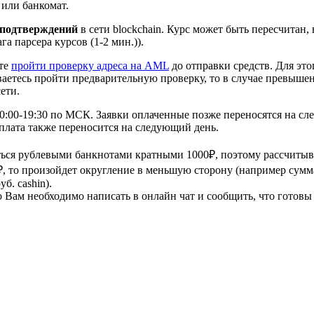
или банкомат.
 подтверждений
в сети blockchain. Курс может быть пересчита
а парсера курсов (1-2 мин.)).
ете
пройти проверку адреса на AML
до отправки средств. Для это
ваетесь пройти предварительную проверку, то в случае превыше
ети.
10:00-19:30 по МСК. Заявки оплаченные позже переносятся на сл
плата также переносится на следующий день.
ться рублевыми банкнотами кратными 1000₽, поэтому рассчитыв
₽, то произойдет округление в меньшую сторону (например сумма
б. cashin).
о Вам необходимо написать в онлайн чат и сообщить, что готовы