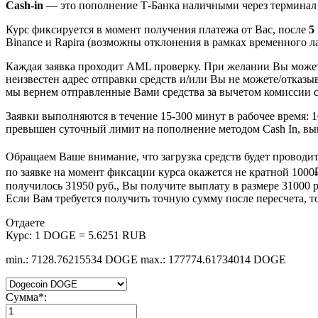
Cash-in
— это пополнение Т-Банка наличными через терминал 
Курс фиксируется в момент получения платежа от Вас, после
5
Binance и Rapira (возможны отклонения в рамках временного лаг
Каждая заявка проходит AML проверку. При желании Вы мож
неизвестен адрес отправки средств и/или Вы не можете/отказы
мы вернем отправленные Вами средства за вычетом комиссии с
Заявки выполняются в течение 15-300 минут в рабочее время: 
превышен суточный лимит на пополнение методом Cash In, вы
Обращаем Ваше внимание, что загрузка средств будет проводи
по заявке на момент фиксации курса окажется не кратной 1000
получилось 31950 руб., Вы получите выплату в размере 31000 ру
Если Вам требуется получить точную сумму после пересчета, т
Отдаете
Курс:
1 DOGE = 5.6251 RUB
min.: 7128.76215534 DOGE
max.: 177774.61734014 DOGE
Сумма
*
: