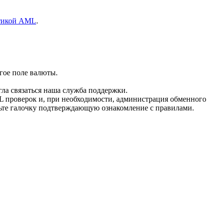
тикой AML
.
гое поле валюты.
гла связаться наша служба поддержки.
L проверок и, при необходимости, администрация обменного
вьте галочку подтверждающую ознакомление с правилами.