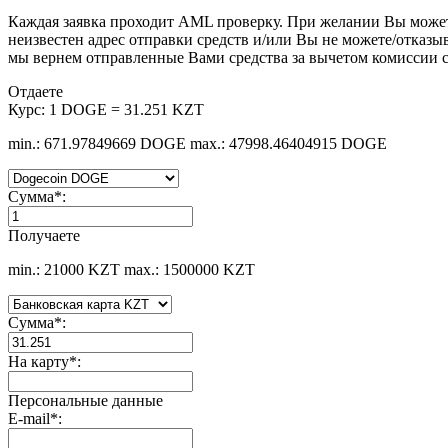
Каждая заявка проходит AML проверку. При желании Вы мож
неизвестен адрес отправки средств и/или Вы не можете/отказы
мы вернем отправленные Вами средства за вычетом комиссии с
Отдаете
Курс:
1 DOGE = 31.251 KZT
min.: 671.97849669 DOGE
max.: 47998.46404915 DOGE
Сумма
*
:
Получаете
min.: 21000 KZT
max.: 1500000 KZT
Сумма
*
:
На карту
*
:
Персональные данные
E-mail
*
: