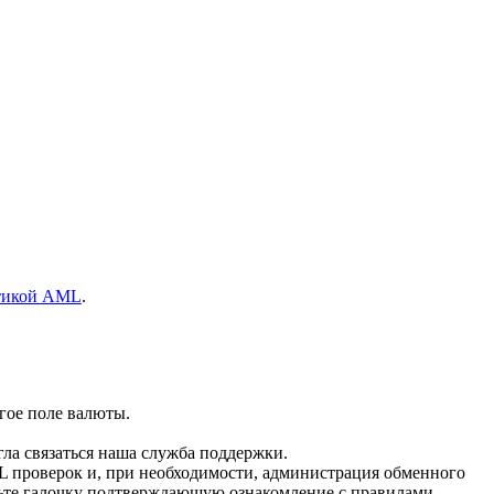
тикой AML
.
гое поле валюты.
гла связаться наша служба поддержки.
L проверок и, при необходимости, администрация обменного
вьте галочку подтверждающую ознакомление с правилами.