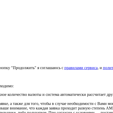
нопку "Продолжить" я соглашаюсь с
правилами сервиса
, и
поли
ходимо:
ое количество валюты и система автоматически рассчитает дру
вке, а также для того, чтобы в случае необходимости с Вами мо
 ваше внимание, что каждая заявка проходит разную степень AM
тельщике, либо получателе. При согласии с условиями — поста