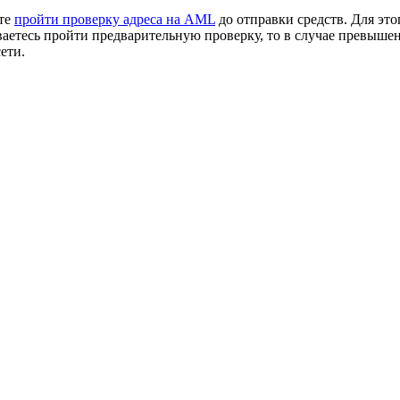
ете
пройти проверку адреса на AML
до отправки средств. Для это
ваетесь пройти предварительную проверку, то в случае превыше
ети.