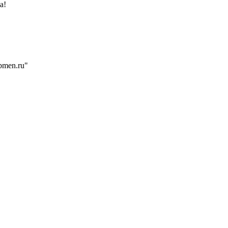
а!
bmen.ru"