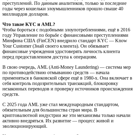
преступлений. По данным аналитиков, только за последние
годы через кошельки злоумышленников прошло свыше 40
миллиардов долларов.
Что такое KYC и AML?
Чтобы бороться с подобными злоупотреблениями, ещё в 2016
году Управление по борьбе с финансовыми преступлениями
Минфина США (FinCEN) внедрило стандарт KYC — Know
Your Customer (Знай своего клиента). Он обязывает
финансовые учреждения удостоверять личность клиента
перед предоставлением доступа к операциям.
В свою очередь, AML (Anti-Money Laundering) — система мер
по противодействию отмыванию средств — начала
применяться в банковской сфере ещё в 1980-х. Она включает в
себя контроль подозрительных транзакций, блокировку
незаконных переводов и проверку источников происхождения
средств.
С 2025 года AML уже стал международным стандартом,
обязательным для большинства стран мира. В
криптовалютной индустрии же эти механизмы только начали
активно внедряться. Их развитие — процесс живой и
эволюционирующий.