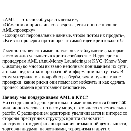
«AML — это способ украсть деньги»,
«Обменники присваивают средства, если они не прошли
AML-проверку»,
«Собирают персональные данные, чтобы потом их продать»,
«Все эти проверки противоречат самой идее криптовалют!»
Именно так звучат самые популярные заблуждения, которые
часто можно услышать в криптосообществе. Недоверие к
процедурам AML (Anti-Money Laundering) и KYC (Know Your
Customer) во многом вызвано неполным пониманием их сути,
а также недостатком прозрачной информации на эту тему. В
этом материале мы подробно разберём, зачем нужны такие
проверки, какие риски они помогают избежать и как сделать
процесс обмена криптовалют безопаснее.
Почему мы поддерживаем AML и KYC?
На сегодняшний день криптовалютами пользуются более 560
миллионов человек по всему миру, и это число стремительно
растёт. С расширением аудитории увеличивается и интерес со
стороны преступных структур: крипта становится
инструментом для финансирования незаконной деятельности,
торговли людьми, наркотиками, терроризма и других