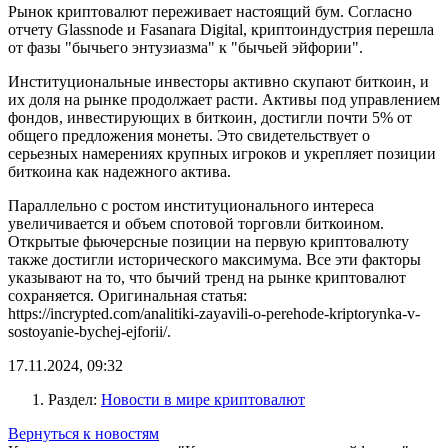
Рынок криптовалют переживает настоящий бум. Согласно
отчету Glassnode и Fasanara Digital, криптоиндустрия перешла
от фазы "бычьего энтузиазма" к "бычьей эйфории".
Институциональные инвесторы активно скупают биткоин, и
их доля на рынке продолжает расти. Активы под управлением
фондов, инвестирующих в биткоин, достигли почти 5% от
общего предложения монеты. Это свидетельствует о
серьезных намерениях крупных игроков и укрепляет позиции
биткоина как надежного актива.
Параллельно с ростом институционального интереса
увеличивается и объем спотовой торговли биткоином.
Открытые фьючерсные позиции на первую криптовалюту
также достигли исторического максимума. Все эти факторы
указывают на то, что бычий тренд на рынке криптовалют
сохраняется. Оригинальная статья:
https://incrypted.com/analitiki-zayavili-o-perehode-kriptorynka-v-
sostoyanie-bychej-ejforii/.
17.11.2024, 09:32
Раздел:
Новости в мире криптовалют
Вернуться к новостям