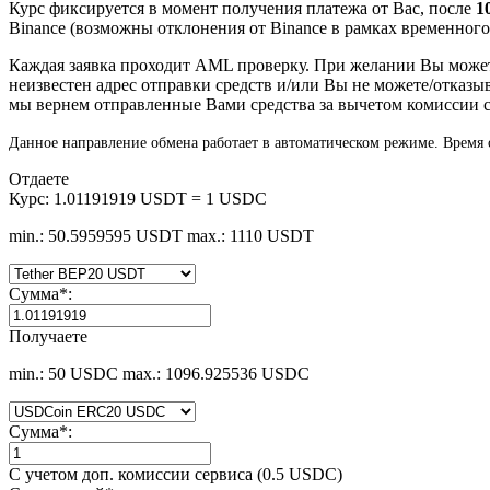
Курс фиксируется в момент получения платежа от Вас, после
1
Binance (возможны отклонения от Binance в рамках временного л
Каждая заявка проходит AML проверку. При желании Вы мож
неизвестен адрес отправки средств и/или Вы не можете/отказы
мы вернем отправленные Вами средства за вычетом комиссии с
Данное направление обмена работает в автоматическом режиме. Время о
Отдаете
Курс:
1.01191919 USDT = 1 USDC
min.: 50.5959595 USDT
max.: 1110 USDT
Сумма
*
:
Получаете
min.: 50 USDC
max.: 1096.925536 USDC
Сумма
*
:
С учетом доп. комиссии сервиса (0.5 USDC)