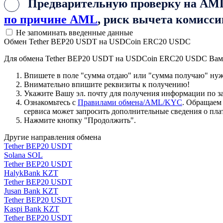
Предварительную проверку на AML 
по причине AML
, риск вычета комисси
Не запоминать введенные данные
Обмен Tether BEP20 USDT на USDCoin ERC20 USDC
Для обмена Tether BEP20 USDT на USDCoin ERC20 USDC Вам
Впишете в поле "сумма отдаю" или "сумма получаю" нужн
Внимательно впишите реквизиты к получению!
Укажите Вашу эл. почту для получения информации по зая
Ознакомьтесь с
Правилами обмена/AML/KYC
. Обращаем
сервиса может запросить дополнительные сведения о пла
Нажмите кнопку "Продолжить".
Другие направления обмена
Tether BEP20 USDT
Solana SOL
Tether BEP20 USDT
HalykBank KZT
Tether BEP20 USDT
Jusan Bank KZT
Tether BEP20 USDT
Kaspi Bank KZT
Tether BEP20 USDT