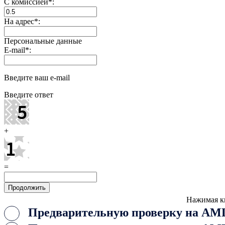
С комиссией
*
:
На адрес
*
:
Персональные данные
E-mail
*
:
Введите ваш e-mail
Введите ответ
+
=
Нажимая к
Предварительную проверку на AML