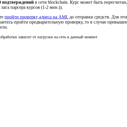
0 подтверждений
в сети blockchain. Курс может быть пересчита
ага парсера курсов (1-2 мин.)).
ете
пройти проверку адреса на AML
до отправки средств. Для это
ваетесь пройти предварительную проверку, то в случае превыше
ети.
бработки зависит от нагрузки на сеть в данный момент.