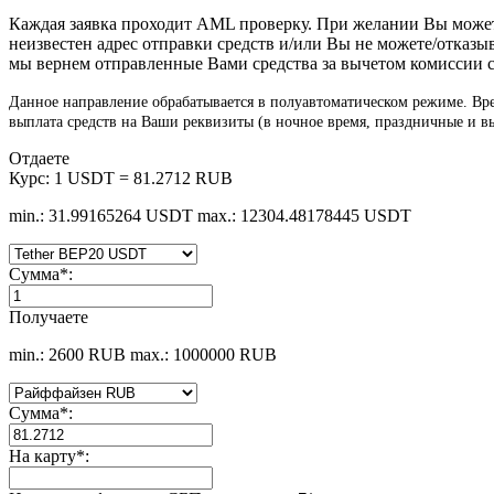
Каждая заявка проходит AML проверку. При желании Вы мож
неизвестен адрес отправки средств и/или Вы не можете/отказы
мы вернем отправленные Вами средства за вычетом комиссии с
Данное направление обрабатывается в полуавтоматическом режиме. Врем
выплата средств на Ваши реквизиты (в ночное время, праздничные и в
Отдаете
Курс:
1 USDT = 81.2712 RUB
min.: 31.99165264 USDT
max.: 12304.48178445 USDT
Сумма
*
:
Получаете
min.: 2600 RUB
max.: 1000000 RUB
Сумма
*
:
На карту
*
: