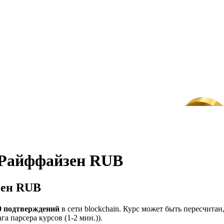
 Райффайзен RUB
зен RUB
0 подтверждений
в сети blockchain. Курс может быть пересчита
а парсера курсов (1-2 мин.)).