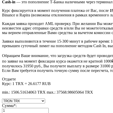
Cash-in
— это пополнение Т-Банка наличными через терминал 
Курс фиксируется в момент получения платежа от Вас, после
1
Binance и Rapira (возможны отклонения в рамках временного лаг
Каждая заявка проходит AML проверку. При желании Вы мож
неизвестен адрес отправки средств и/или Вы не можете/отказы
мы вернем отправленные Вами средства за вычетом комиссии с
Заявки выполняются в течение 15-300 минут в рабочее время: 
превышен суточный лимит на пополнение методом Cash In, вы
Обращаем Ваше внимание, что загрузка средств будет проводи
по заявке на момент фиксации курса окажется не кратной 1000
получилось 31950 руб., Вы получите выплату в размере 31000 ру
Если Вам требуется получить точную сумму после пересчета, т
Отдаете
Курс:
1 TRX = 26.6177 RUB
min.: 1506.51634063 TRX
max.: 37568.98605064 TRX
Сумма
*
: