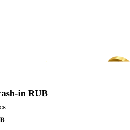
ash-in RUB
МСК
UB