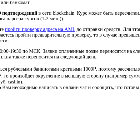
или банкомат.
9 подтверждений
в сети blockchain. Курс может быть пересчита
а парсера курсов (1-2 мин.)).
ете
пройти проверку адреса на AML
до отправки средств. Для это
ваетесь пройти предварительную проверку, то в случае превыше
ети.
10:00-19:30 по МСК. Заявки оплаченные позже переносятся на сл
плата также переносится на следующий день.
ться рублевыми банкнотами кратными 1000₽, поэтому рассчитыв
₽, то произойдет округление в меньшую сторону (например сумма
б. cashin).
о Вам необходимо написать в онлайн чат и сообщить, что готовы