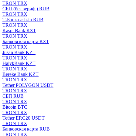
TRON TRX
СБП (без вериф.) RUB
TRON TRX
Т-Банк cash-in RUB
TRON TRX
Kaspi Bank KZT
TRON TRX
Банковская карта KZT
TRON TRX
Jusan Bank KZT
TRON TRX
HalykBank KZT
TRON TRX
Bereke Bank KZT
TRON TRX
Tether POLYGON USDT
TRON TRX
СБП RUB
TRON TRX
Bitcoin BTC
TRON TRX
Tether ERC20 USDT
TRON TRX
Банковская карта RUB
TRON TRX