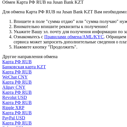
Обмен Карта РФ RUB на Jusan Bank KZT
Для обмена Карта РФ RUB на Jusan Bank KZT Вам необходимо
Впишете в поле "сумма отдаю" или "сумма получаю" нужн
Внимательно впишите реквизиты к получению!
Укажите Вашу эл. почту для получения информации по зая
Ознакомьтесь с
Правилами обмена/AML/KYC
. Обращаем
сервиса может запросить дополнительные сведения о пла
Нажмите кнопку "Продолжить".
Другие направления обмена
Карта РФ RUB
Банковская карта KZT
Карта РФ RUB
WeChat CNY
Карта РФ RUB
Alipay CNY
Карта РФ RUB
Revolut USD
Карта РФ RUB
Ripple XRP
Карта РФ RUB
PayPal USD
Карта РФ RUB