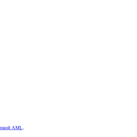
тикой AML
.