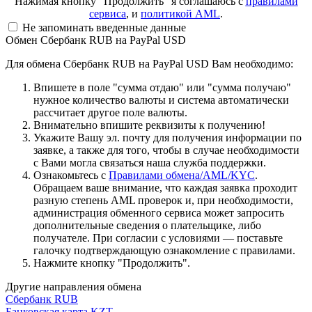
Нажимая кнопку "Продолжить" я соглашаюсь с
правилами
сервиса
, и
политикой AML
.
Не запоминать введенные данные
Обмен Сбербанк RUB на PayPal USD
Для обмена Сбербанк RUB на PayPal USD Вам необходимо:
Впишете в поле "сумма отдаю" или "сумма получаю"
нужное количество валюты и система автоматически
рассчитает другое поле валюты.
Внимательно впишите реквизиты к получению!
Укажите Вашу эл. почту для получения информации по
заявке, а также для того, чтобы в случае необходимости
с Вами могла связаться наша служба поддержки.
Ознакомьтесь с
Правилами обмена/AML/KYC
.
Обращаем ваше внимание, что каждая заявка проходит
разную степень AML проверок и, при необходимости,
администрация обменного сервиса может запросить
дополнительные сведения о плательщике, либо
получателе. При согласии с условиями — поставьте
галочку подтверждающую ознакомление с правилами.
Нажмите кнопку "Продолжить".
Другие направления обмена
Сбербанк RUB
Банковская карта KZT