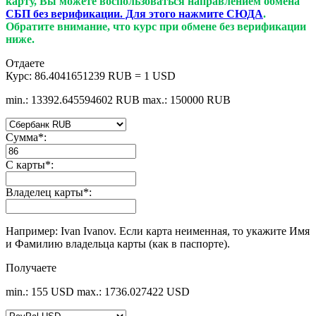
карту, Вы можете воспользоваться направлением обмена
СБП без верификации. Для этого нажмите СЮДА
.
Обратите внимание, что курс при обмене без верификации
ниже.
Отдаете
Курс:
86.4041651239 RUB = 1 USD
min.: 13392.645594602 RUB
max.: 150000 RUB
Сумма
*
:
С карты
*
:
Владелец карты
*
:
Например: Ivan Ivanov. Если карта неименная, то укажите Имя
и Фамилию владельца карты (как в паспорте).
Получаете
min.: 155 USD
max.: 1736.027422 USD