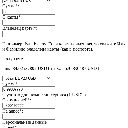
Сумма
*
:
С карты
*
:
Владелец карты
*
:
Например: Ivan Ivanov. Если карта неименная, то укажите Имя
и Фамилию владельца карты (как в паспорте).
Получаете
min.: 34.02537892 USDT
max.: 5670.896487 USDT
Сумма
*
:
С учетом доп. комиссии сервиса (1 USDT)
С комиссией
*
:
На адрес
*
:
Персональные данные
E-mail
*
: