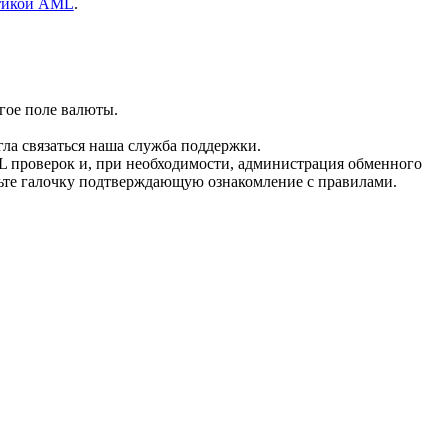
тикой AML
.
гое поле валюты.
гла связаться наша служба поддержки.
L проверок и, при необходимости, администрация обменного
вьте галочку подтверждающую ознакомление с правилами.