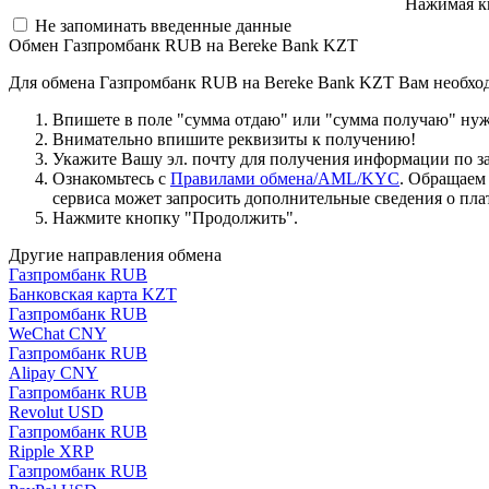
Нажимая к
Не запоминать введенные данные
Обмен Газпромбанк RUB на Bereke Bank KZT
Для обмена Газпромбанк RUB на Bereke Bank KZT Вам необхо
Впишете в поле "сумма отдаю" или "сумма получаю" нужн
Внимательно впишите реквизиты к получению!
Укажите Вашу эл. почту для получения информации по зая
Ознакомьтесь с
Правилами обмена/AML/KYC
. Обращаем
сервиса может запросить дополнительные сведения о пла
Нажмите кнопку "Продолжить".
Другие направления обмена
Газпромбанк RUB
Банковская карта KZT
Газпромбанк RUB
WeChat CNY
Газпромбанк RUB
Alipay CNY
Газпромбанк RUB
Revolut USD
Газпромбанк RUB
Ripple XRP
Газпромбанк RUB