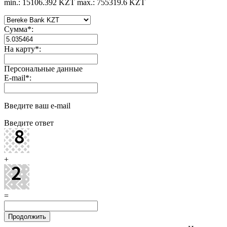
min.: 15106.392 KZT
max.: 755319.6 KZT
Сумма
*
:
На карту
*
:
Персональные данные
E-mail
*
:
Введите ваш e-mail
Введите ответ
+
=