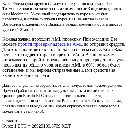
Курс обмена фиксируется на момент получения платежа от Вас.
Титульные знаки считаются оплаченными после 3 подтверждения в
сети blockchain. Указанный предварительно курс может быть
пересчитан, в случае снижения курса BTC на бирже Binance.
Возможны отклонения от Binance в рамках временного лага парсера
курсов (1-2 мин.)
Каждая заявка проходит AML проверку. При желании Вы
можете
пройти проверку адреса на AML
до отправки средств.
Для этого напишите в онлайн чат на нашем сайте. Если Вам
неизвестен адрес отправки средств и/или Вы не можете/
отказываетесь пройти предварительную проверку, то в случае
превышения общего уровня риска AML в 60%, обмен будет
остановлен и мы вернем отправленные Вами средства за
вычетом комиссии сети.
Данное направление обрабатывается в полуавтоматическом режиме.
Время обработки зависит от нагрузки на сеть, а после того, как
транзакция Bitcoin BTC получила подтверждение в сети,
производится выплата средств на Ваши реквизиты (в ночное время,
праздничные и выходные дни время обработки заявки оператором
может быть увеличено).
Отдаете
Курс:
1 BTC = 28920130.6709 KZT