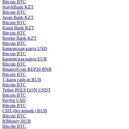
Bitcoin BTC
HalykBank KZT
Bitcoin BTC
Jusan Bank KZT
Bitcoin BTC
Kaspi Bank KZT
Bitcoin BTC
Bereke Bank KZT
Bitcoin BTC
Банковская карта USD
Bitcoin BTC
Банковская карта EUR
Bitcoin BTC
BinanceCoin BEP20 BNB
Bitcoin BTC
Т-Банк cash-in RUB
Bitcoin BTC
Tether POLYGON USDT
Bitcoin BTC
PayPal USD
Bitcoin BTC
СБП (без вериф.) RUB
Bitcoin BTC
ЮMoney RUB
Bitcoin BTC