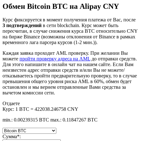
Обмен Bitcoin BTC на Alipay CNY
Курс фиксируется в момент получения платежа от Вас, после
3 подтверждений
в сети blockchain. Курс может быть
пересчитан, в случае снижения курса BTC относительно CNY
на бирже Binance (возможны отклонения от Binance в рамках
временного лага парсера курсов (1-2 мин.)).
Каждая заявка проходит AML проверку. При желании Вы
можете
пройти проверку адреса на AML
до отправки средств.
Для этого напишите в онлайн чат на нашем сайте. Если Вам
неизвестен адрес отправки средств и/или Вы не можете/
отказываетесь пройти предварительную проверку, то в случае
превышения общего уровня риска AML в 60%, обмен будет
остановлен и мы вернем отправленные Вами средства за
вычетом комиссии сети.
Отдаете
Курс:
1 BTC = 422038.246758 CNY
min.: 0.00239315 BTC
max.: 0.11847267 BTC
Сумма
*
: