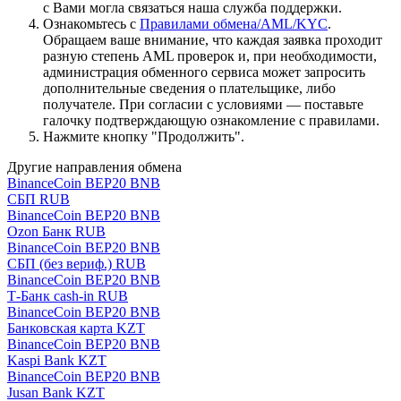
с Вами могла связаться наша служба поддержки.
Ознакомьтесь с
Правилами обмена/AML/KYC
.
Обращаем ваше внимание, что каждая заявка проходит
разную степень AML проверок и, при необходимости,
администрация обменного сервиса может запросить
дополнительные сведения о плательщике, либо
получателе. При согласии с условиями — поставьте
галочку подтверждающую ознакомление с правилами.
Нажмите кнопку "Продолжить".
Другие направления обмена
BinanceCoin BEP20 BNB
СБП RUB
BinanceCoin BEP20 BNB
Ozon Банк RUB
BinanceCoin BEP20 BNB
СБП (без вериф.) RUB
BinanceCoin BEP20 BNB
Т-Банк cash-in RUB
BinanceCoin BEP20 BNB
Банковская карта KZT
BinanceCoin BEP20 BNB
Kaspi Bank KZT
BinanceCoin BEP20 BNB
Jusan Bank KZT