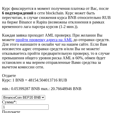
Курс фиксируется в момент получения платежа от Вас, после
6 подтверждений
в сети blockchain. Курс может быть
пересчитан, в случае снижения курса BNB относительно RUB
на бирже Binance и Rapira (возможны отклонения в рамках
временного лага парсера курсов (1-2 мин.)).
Каждая заявка проходит AML проверку. При желании Вы
можете
пройти проверку адреса на AML
до отправки средств.
Для этого напишите в онлайн чат на нашем сайте. Если Вам
неизвестен адрес отправки средств и/или Вы не можете/
отказываетесь пройти предварительную проверку, то в случае
превышения общего уровня риска AML в 60%, обмен будет
остановлен и мы вернем отправленные Вами средства за
вычетом комиссии сети.
Отдаете
Курс:
1 BNB = 48154.504013716 RUB
min.: 0.05399287 BNB
max.: 20.76648946 BNB
Сумма
*
:
Получаете