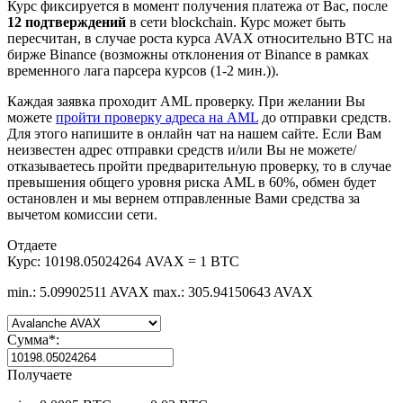
Курс фиксируется в момент получения платежа от Вас, после
12 подтверждений
в сети blockchain. Курс может быть
пересчитан, в случае роста курса AVAX относительно BTC на
бирже Binance (возможны отклонения от Binance в рамках
временного лага парсера курсов (1-2 мин.)).
Каждая заявка проходит AML проверку. При желании Вы
можете
пройти проверку адреса на AML
до отправки средств.
Для этого напишите в онлайн чат на нашем сайте. Если Вам
неизвестен адрес отправки средств и/или Вы не можете/
отказываетесь пройти предварительную проверку, то в случае
превышения общего уровня риска AML в 60%, обмен будет
остановлен и мы вернем отправленные Вами средства за
вычетом комиссии сети.
Отдаете
Курс:
10198.05024264 AVAX = 1 BTC
min.: 5.09902511 AVAX
max.: 305.94150643 AVAX
Сумма
*
:
Получаете