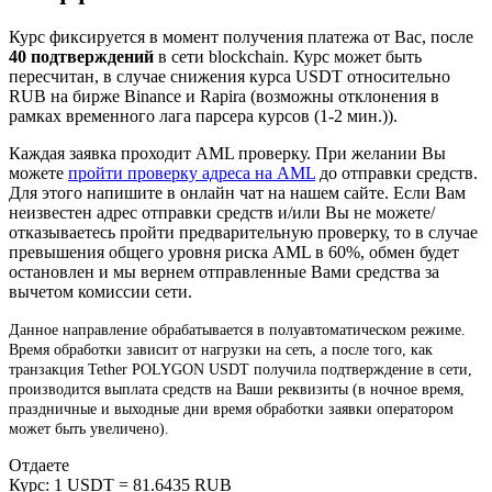
Курс фиксируется в момент получения платежа от Вас, после
40 подтверждений
в сети blockchain. Курс может быть
пересчитан, в случае снижения курса USDT относительно
RUB на бирже Binance и Rapira (возможны отклонения в
рамках временного лага парсера курсов (1-2 мин.)).
Каждая заявка проходит AML проверку. При желании Вы
можете
пройти проверку адреса на AML
до отправки средств.
Для этого напишите в онлайн чат на нашем сайте. Если Вам
неизвестен адрес отправки средств и/или Вы не можете/
отказываетесь пройти предварительную проверку, то в случае
превышения общего уровня риска AML в 60%, обмен будет
остановлен и мы вернем отправленные Вами средства за
вычетом комиссии сети.
Данное направление обрабатывается в полуавтоматическом режиме.
Время обработки зависит от нагрузки на сеть, а после того, как
транзакция Tether POLYGON USDT получила подтверждение в сети,
производится выплата средств на Ваши реквизиты (в ночное время,
праздничные и выходные дни время обработки заявки оператором
может быть увеличено).
Отдаете
Курс:
1 USDT = 81.6435 RUB