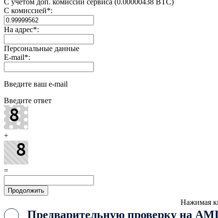
С учетом доп. комиссии сервиса (0.00000438 BTC)
С комиссией
*
:
На адрес
*
:
Персональные данные
E-mail
*
:
Введите ваш e-mail
Введите ответ
+
=
Нажимая к
Предварительную проверку на AML