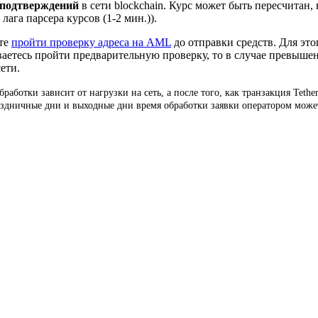
 подтверждений
в сети blockchain. Курс может быть пересчитан
ага парсера курсов (1-2 мин.)).
ете
пройти проверку адреса на AML
до отправки средств. Для это
ваетесь пройти предварительную проверку, то в случае превыше
ети.
работки зависит от нагрузки на сеть, а после того, как транзакция Tet
раздничные дни и выходные дни время обработки заявки оператором може