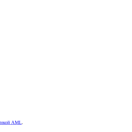
тикой AML
.