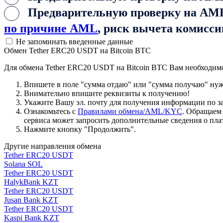
Предварительную проверку на AML 
по причине AML
, риск вычета комисси
Не запоминать введенные данные
Обмен Tether ERC20 USDT на Bitcoin BTC
Для обмена Tether ERC20 USDT на Bitcoin BTC Вам необходим
Впишете в поле "сумма отдаю" или "сумма получаю" нужн
Внимательно впишите реквизиты к получению!
Укажите Вашу эл. почту для получения информации по зая
Ознакомьтесь с
Правилами обмена/AML/KYC
. Обращаем
сервиса может запросить дополнительные сведения о пла
Нажмите кнопку "Продолжить".
Другие направления обмена
Tether ERC20 USDT
Solana SOL
Tether ERC20 USDT
HalykBank KZT
Tether ERC20 USDT
Jusan Bank KZT
Tether ERC20 USDT
Kaspi Bank KZT