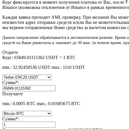
Курс фиксируется в момент получения платежа от Вас, после
7
Binance (возможны отклонения от Binance в рамках временного л
Каждая заявка проходит AML проверку. При желании Вы мож
неизвестен адрес отправки средств и/или Вы не можете/отказы
мы вернем отправленные Вами средства за вычетом комиссии с
Данное направление обрабатывается в автоматическом режиме. Время об
средств на Ваши реквизиты и занимает до 30 мин. (в ночное время, п
Отдаете
Курс:
65849.01115362 USDT = 1 BTC
min.: 32.92450536 USDT
max.: 1110 USDT
Сумма
*
:
Получаете
min.: 0.0005 BTC
max.: 0.01685675 BTC
Сумма
*
: