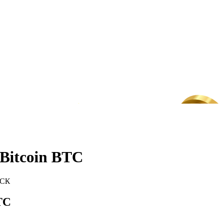
Bitcoin BTC
МСК
TC